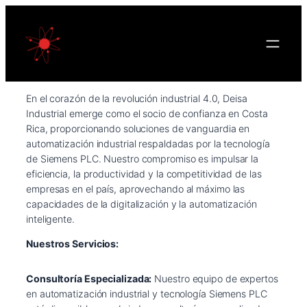
Saltar
al
contenido
En el corazón de la revolución industrial 4.0, Deisa
Industrial emerge como el socio de confianza en Costa
Rica, proporcionando soluciones de vanguardia en
automatización industrial respaldadas por la tecnología
de Siemens PLC. Nuestro compromiso es impulsar la
eficiencia, la productividad y la competitividad de las
empresas en el país, aprovechando al máximo las
capacidades de la digitalización y la automatización
inteligente.
Nuestros Servicios:
Consultoría Especializada:
Nuestro equipo de expertos
en automatización industrial y tecnología Siemens PLC