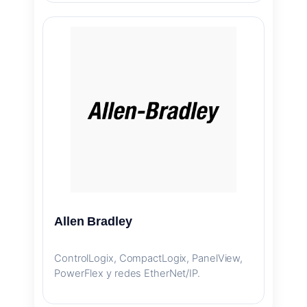
Allen Bradley
ControlLogix, CompactLogix, PanelView,
PowerFlex y redes EtherNet/IP.