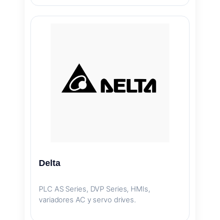
Delta
PLC AS Series, DVP Series, HMIs,
variadores AC y servo drives.