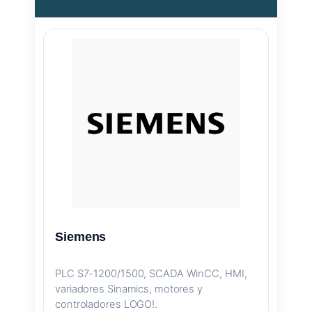
Siemens
PLC S7-1200/1500, SCADA WinCC, HMI,
variadores Sinamics, motores y
controladores LOGO!.